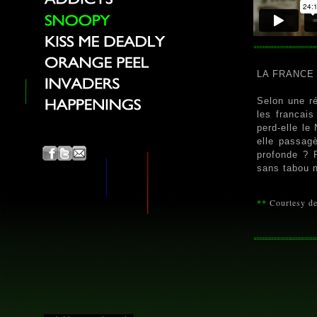
LA FRANCE 
Selon une ré
les francai
perd-elle le
elle passagè
profonde ? 
sans tabou n
**
Courtesy d