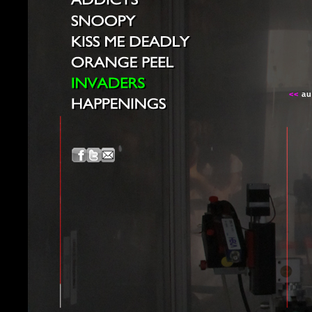
<<
au