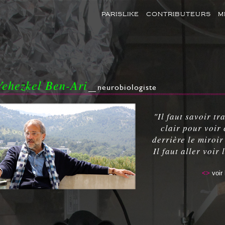
PARISLIKE
CONTRIBUTEURS
M
Yehezkel Ben-Ari
neurobiologiste
"Il faut savoir tr
clair pour voir 
derrière le miroir
Il faut aller voir 
<>
voir