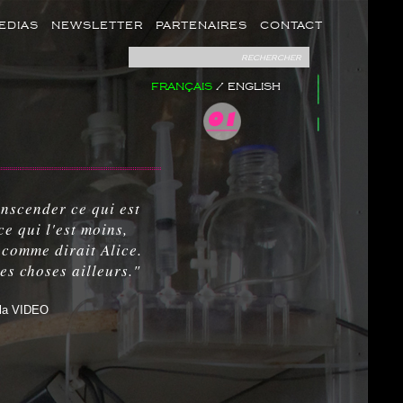
EDIAS
NEWSLETTER
PARTENAIRES
CONTACT
rechercher
FRANÇAIS
/
ENGLISH
anscender ce qui est
ce qui l'est moins,
 comme dirait Alice.
les choses ailleurs."
 la VIDEO