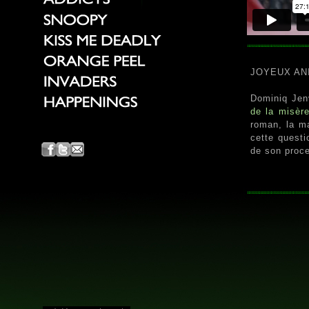
JOYEUX ANI
Dominiq Jenv
de la misèr
roman, la m
cette questi
de son proce