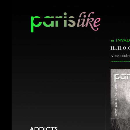
INVAD
IL.H.O.
Alesssandr