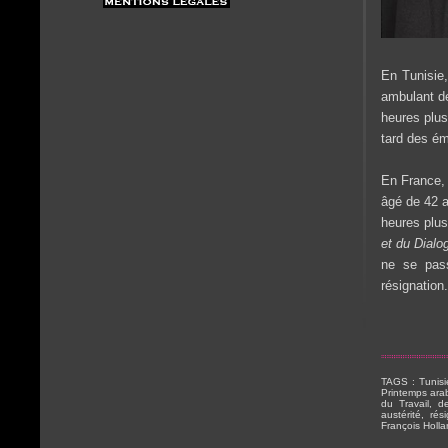
En Tunisie
ambulant de
heures plus
tard des ém
En France, 
âgé de 42 
heures plus
et du Dialo
ne se pass
résignation.
TAGS : Tunisi
Printemps ara
du Travail, d
austérité, ré
François Holl