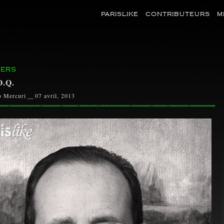
PARISLIKE
CONTRIBUTEURS
M
ERS
O.Q.
o Mercuri
__
07 avril, 2013