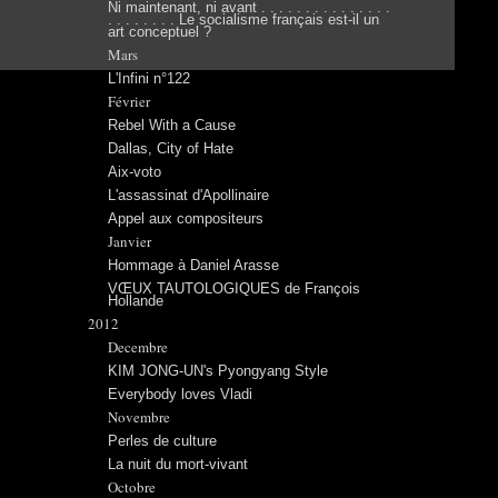
Ni maintenant, ni avant . . . . . . . . . . . . . . .
. . . . . . . . Le socialisme français est-il un
art conceptuel ?
Mars
L'Infini n°122
Février
Rebel With a Cause
Dallas, City of Hate
Aix-voto
L'assassinat d'Apollinaire
Appel aux compositeurs
Janvier
Hommage à Daniel Arasse
VŒUX TAUTOLOGIQUES de François
Hollande
2012
Decembre
KIM JONG-UN's Pyongyang Style
Everybody loves Vladi
Novembre
Perles de culture
La nuit du mort-vivant
Octobre