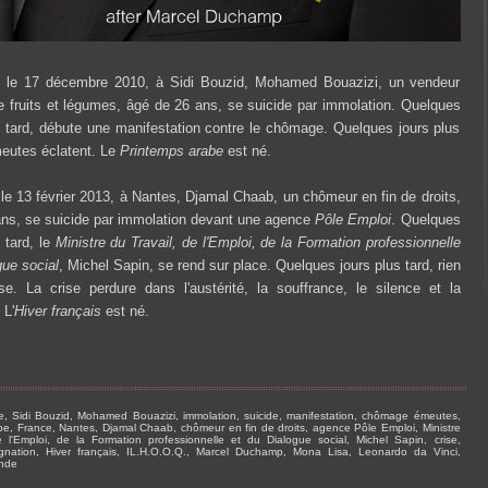
, le 17 décembre 2010, à Sidi Bouzid, Mohamed Bouazizi, un vendeur
 fruits et légumes, âgé de 26 ans, se suicide par immolation. Quelques
 tard, débute une manifestation contre le chômage. Quelques jours plus
eutes éclatent. Le
Printemps arabe
est né.
le 13 février 2013, à Nantes, Djamal Chaab, un chômeur en fin de droits,
ans, se suicide par immolation devant une agence
Pôle Emploi
. Quelques
 tard, le
Ministre du Travail, de l'Emploi, de la Formation professionnelle
gue social
, Michel Sapin, se rend sur place. Quelques jours plus tard, rien
e. La crise perdure dans l'austérité, la souffrance, le silence et la
 L'
Hiver français
est né.
e, Sidi Bouzid, Mohamed Bouazizi, immolation, suicide, manifestation, chômage émeutes,
be, France, Nantes, Djamal Chaab, chômeur en fin de droits, agence Pôle Emploi, Ministre
e l'Emploi, de la Formation professionnelle et du Dialogue social, Michel Sapin, crise,
signation, Hiver français, IL.H.O.O.Q., Marcel Duchamp, Mona Lisa, Leonardo da Vinci,
ande