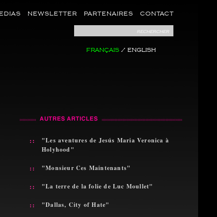
EDIAS
NEWSLETTER
PARTENAIRES
CONTACT
rechercher
FRANÇAIS
/
ENGLISH
::
"Les aventures de Jesús Maria Veronica à
Holyhood"
::
"Monsieur Ces Maintenants"
::
"La terre de la folie de Luc Moullet"
::
"Dallas, City of Hate"