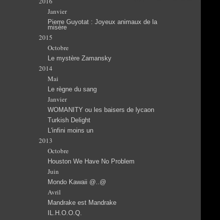
2016
Janvier
Pierre Guyotat : Joyeux animaux de la
misère
2015
Octobre
Le mystère Zamansky
2014
Mai
Le règne du sang
Janvier
WOMANITY ou les baisers de lycaon
Turkish Delight
L'infini moins un
2013
Octobre
Houston We Have No Problem
Juin
Mondo Kawaii @..@
Avril
Mandrake est Mandrake
IL.H.O.O.Q.