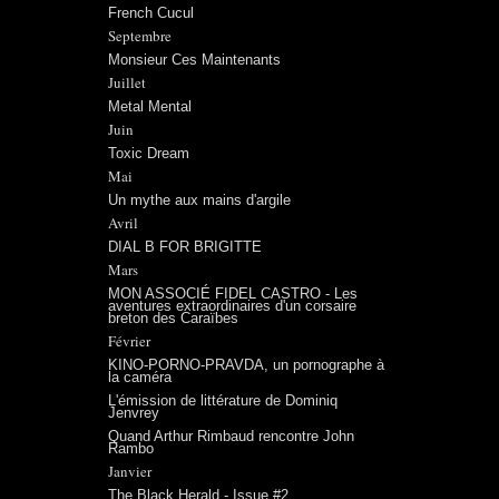
French Cucul
Septembre
Monsieur Ces Maintenants
Juillet
Metal Mental
Juin
Toxic Dream
Mai
Un mythe aux mains d'argile
Avril
DIAL B FOR BRIGITTE
Mars
MON ASSOCIÉ FIDEL CASTRO - Les
aventures extraordinaires d'un corsaire
breton des Caraïbes
Février
KINO-PORNO-PRAVDA, un pornographe à
la caméra
L'émission de littérature de Dominiq
Jenvrey
Quand Arthur Rimbaud rencontre John
Rambo
Janvier
The Black Herald - Issue #2